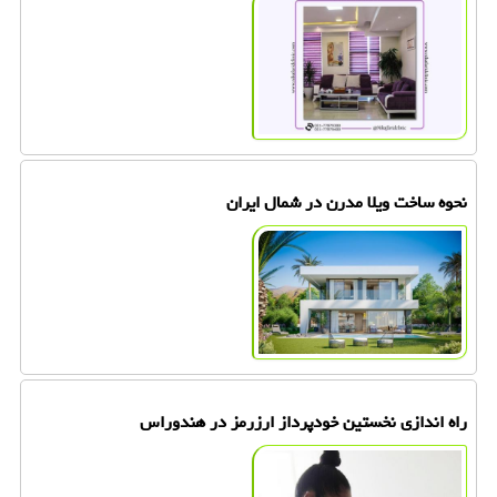
نحوه ساخت ویلا مدرن در شمال ایران
راه اندازی نخستین خودپرداز ارزرمز در هندوراس