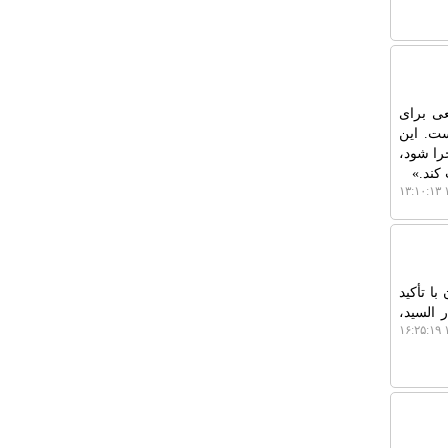
ی برای
ست. این
جرا شود،
کند.»
۱
ا تأکید
 السید،
۱