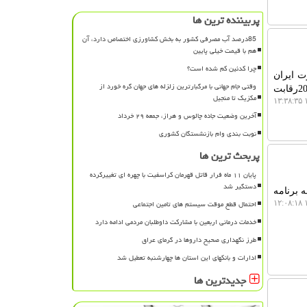
پربیننده ترین ها
85درصد آب مصرفی کشور به بخش کشاورزی اختصاص دارد، آن
هم با قیمت خیلی پایین
چرا کدئین کم شده است؟
ت ایران
وقتی جام جهانی با مرگبارترین زلزله های جهان گره خورد از
در رشته های امنیت سایبری، رباتیک، پردازش ابری و طراحی مهندسی مکانیک در مسابقات جهانی 2026رقابت
مکزیک تا منجیل
۱
آخرین وضعیت جاده چالوس و هراز، جمعه ۲۹ خرداد
نوبت بندی وام بازنشستگان کشوری
پربحث ترین ها
پایان ۱۱ ماه فرار قاتل قهرمان کراسفیت با چهره ای تغییرکرده
دستگیر شد
 برنامه
احتمال قطع موقت سیستم های تامین اجتماعی
۱
خدمات درمانی اربعین با مشارکت داوطلبان مردمی ادامه دارد
طرز نگهداری صحیح داروها در گرمای عراق
ادارات و بانکهای این استان ها چهارشنبه تعطیل شد
جدیدترین ها