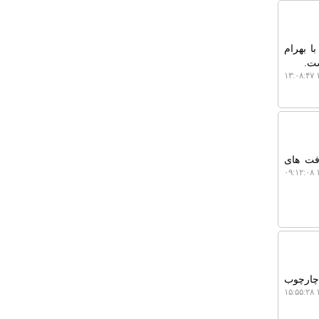
ا بهرام
ست.
۱
فت های
۱
 چارچوب
۱