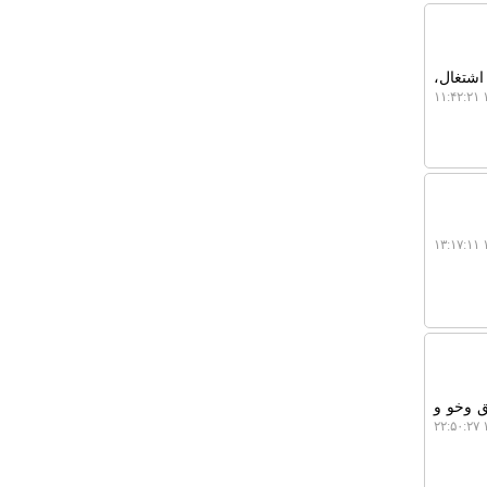
اشتغال،
۱
۱
ق وخو و
۱